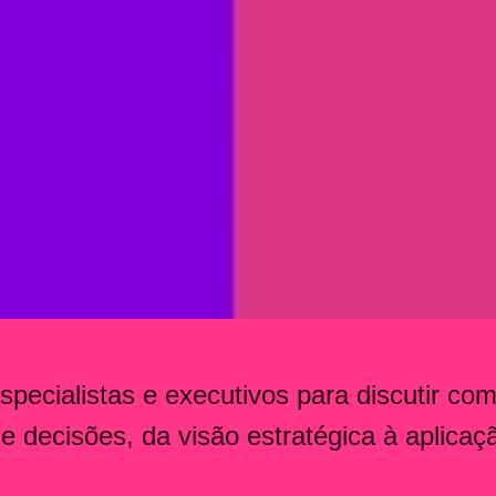
pecialistas e executivos para discutir co
 decisões, da visão estratégica à aplicaç